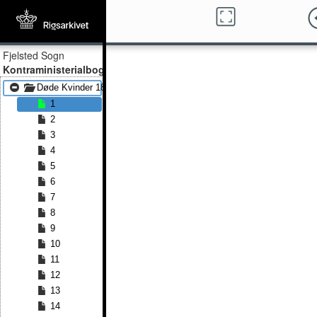
Fjelsted Sogn
Kontraministerialbog
Døde Kvinder 1847 - Døde Kvinder 1863
1
2
3
4
5
6
7
8
9
10
11
12
13
14