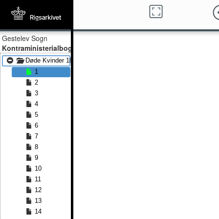
Gestelev Sogn
Kontraministerialbog
Døde Kvinder 1848 - Døde Kvinder 1883
1
2
3
4
5
6
7
8
9
10
11
12
13
14