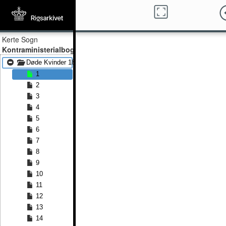
Kerte Sogn
Kontraministerialbog
Døde Kvinder 1844 - Døde Kvinder 1878
1
2
3
4
5
6
7
8
9
10
11
12
13
14