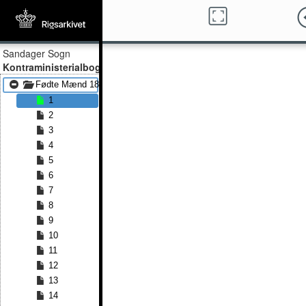
Sandager Sogn
Kontraministerialbog
Fødte Mænd 1813 - Fødte Mænd 1851
1
2
3
4
5
6
7
8
9
10
11
12
13
14