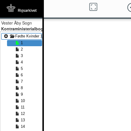
Vester Åby Sogn
Kontraministerialbog
Fødte Kvinder 1831 - Fødte Kvinder 1847
1
2
3
4
5
6
7
8
9
10
11
12
13
14