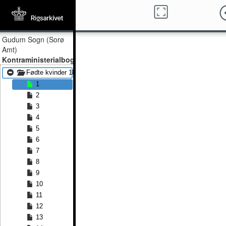
Gudum Sogn (Sorø
Amt)
Kontraministerialbog
Fødte kvinder 1813 - Fødte kvinder 1890
1
2
3
4
5
6
7
8
9
10
11
12
13