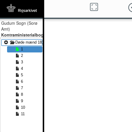
Gudum Sogn (Sorø
Amt)
Kontraministerialbog
Døde mænd 1813 - Døde mænd 1889
1
2
3
4
5
6
7
8
9
10
11