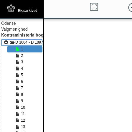
Odense
Valgmenighed
Kontraministerialbog
D 1884 - D 1897
1
2
3
4
5
6
7
8
9
10
11
12
13