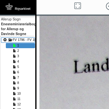
Allerup Sogn
Enesteministerialbog
for Allerup og
Davinde Sogne
FV 1796 - FV 1807
1
2
3
4
5
6
7
8
9
10
11
12