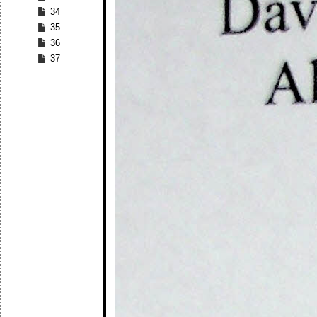
34
35
36
37