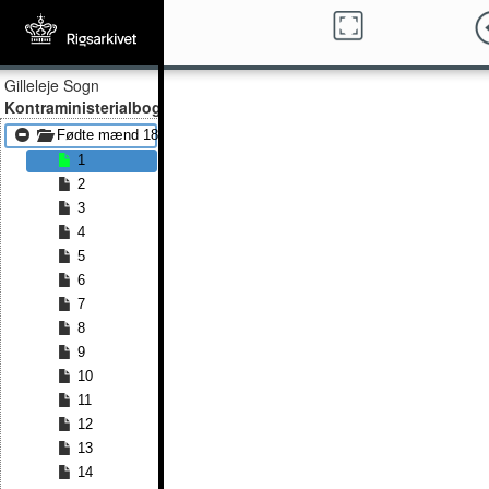
Gilleleje Sogn
Kontraministerialbog
Fødte mænd 1815 - Fødte mænd 1824
1
2
3
4
5
6
7
8
9
10
11
12
13
14