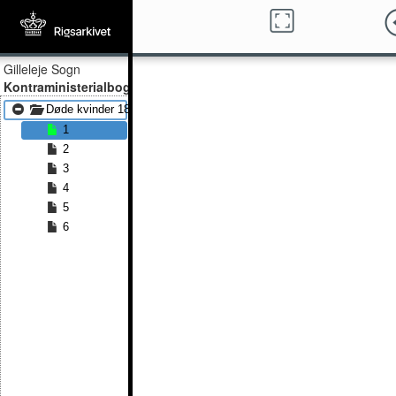
Gilleleje Sogn
Kontraministerialbog
Døde kvinder 1816 - Døde kvinder 1824
1
2
3
4
5
6