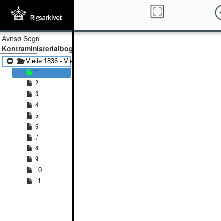
Avnsø Sogn
Kontraministerialbog
Viede 1836 - Viede 1857
1
2
3
4
5
6
7
8
9
10
11