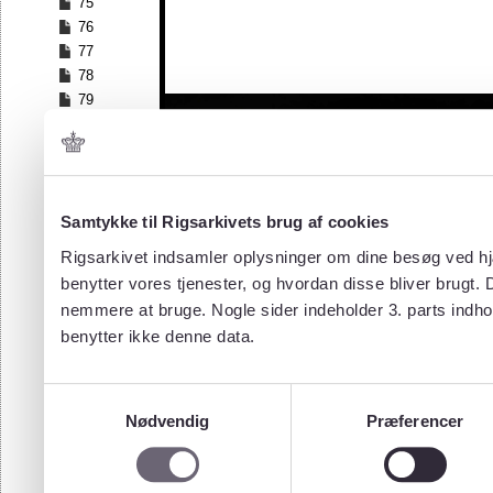
75
76
77
78
79
80
81
82
83
84
Samtykke til Rigsarkivets brug af cookies
85
Rigsarkivet indsamler oplysninger om dine besøg ved hjæ
86
benytter vores tjenester, og hvordan disse bliver brugt.
87
nemmere at bruge. Nogle sider indeholder 3. parts indho
88
benytter ikke denne data.
Samtykkevalg
Nødvendig
Præferencer