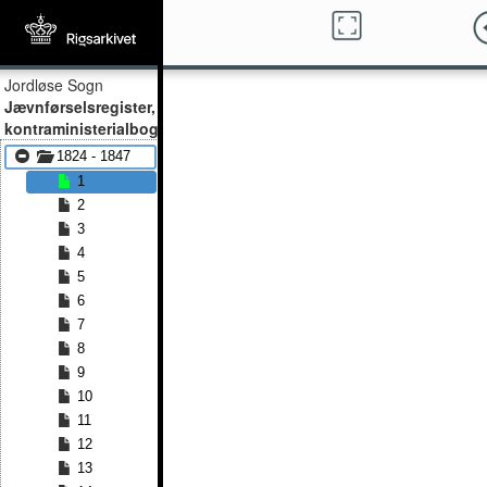
Jordløse Sogn
Jævnførselsregister,
kontraministerialbog
1824 - 1847
1
2
3
4
5
6
7
8
9
10
11
12
13