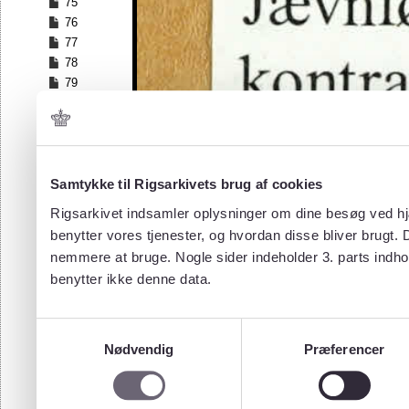
75
76
77
78
79
80
81
82
83
84
Samtykke til Rigsarkivets brug af cookies
85
Rigsarkivet indsamler oplysninger om dine besøg ved hjæ
86
benytter vores tjenester, og hvordan disse bliver brugt.
87
nemmere at bruge. Nogle sider indeholder 3. parts indho
88
benytter ikke denne data.
89
90
91
Samtykkevalg
92
Nødvendig
Præferencer
93
94
95