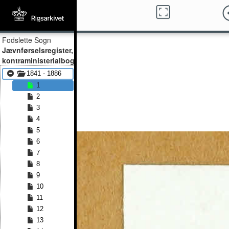
Fodslette Sogn
Jævnførselsregister,
kontraministerialbog
1841 - 1886
1
2
3
4
5
6
7
8
9
10
11
12
13