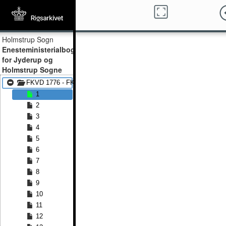
Holmstrup Sogn
Enesteministerialbog
for Jyderup og
Holmstrup Sogne
FKVD 1776 - FKVD 1814
1
2
3
4
5
6
7
8
9
10
11
12