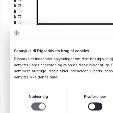
74
75
76
77
78
79
80
81
82
83
Samtykke til Rigsarkivets brug af cookies
84
Rigsarkivet indsamler oplysninger om dine besøg ved hjæ
85
benytter vores tjenester, og hvordan disse bliver brugt.
86
nemmere at bruge. Nogle sider indeholder 3. parts indho
87
benytter ikke denne data.
88
89
90
Samtykkevalg
91
Nødvendig
Præferencer
92
93
94