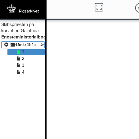
Skibspræsten på
korvetten Galathea
Enesteministerialbog
Døde 1845 - Døde 1847
1
2
3
4