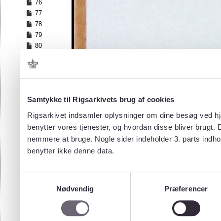
76
77
78
79
80
81
82
83
84
Samtykke til Rigsarkivets brug af cookies
85
86
Rigsarkivet indsamler oplysninger om dine besøg ved hjæ
87
benytter vores tjenester, og hvordan disse bliver brugt.
88
nemmere at bruge. Nogle sider indeholder 3. parts indho
89
benytter ikke denne data.
90
91
92
Samtykkevalg
93
Nødvendig
Præferencer