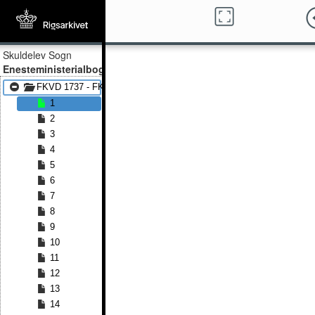
Skuldelev Sogn
Enesteministerialbog
FKVD 1737 - FKVD 1803
1
2
3
4
5
6
7
8
9
10
11
12
13
14