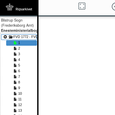
Blistrup Sogn
(Frederiksborg Amt)
Enesteministerialbog
FVD 1772 - FVD 1806
1
2
3
4
5
6
7
8
9
10
11
12
13