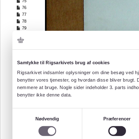
75
76
77
78
79
80
81
82
83
84
Samtykke til Rigsarkivets brug af cookies
85
Rigsarkivet indsamler oplysninger om dine besøg ved hjæ
86
benytter vores tjenester, og hvordan disse bliver brugt.
87
nemmere at bruge. Nogle sider indeholder 3. parts indho
88
benytter ikke denne data.
89
90
91
Samtykkevalg
92
Nødvendig
Præferencer
93
94
95