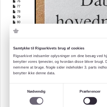
76
77
78
79
80
81
82
83
84
Samtykke til Rigsarkivets brug af cookies
85
86
Rigsarkivet indsamler oplysninger om dine besøg ved hjæ
87
benytter vores tjenester, og hvordan disse bliver brugt.
88
nemmere at bruge. Nogle sider indeholder 3. parts indho
89
benytter ikke denne data.
90
91
92
Samtykkevalg
93
Nødvendig
Præferencer
94
95
96