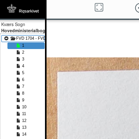
Kværs Sogn
Hovedministerialbog
FVD 1704 - FVD 1775
1
2
3
4
5
6
7
8
9
10
11
12
13
14