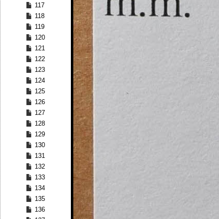
117
118
119
120
121
122
123
124
125
126
127
128
129
130
131
132
133
134
135
136