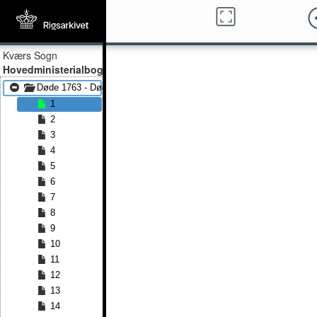
Kværs Sogn
Hovedministerialbog
Døde 1763 - Døde 1789
1
2
3
4
5
6
7
8
9
10
11
12
13
14