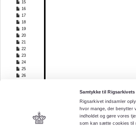
15
16
17
18
19
20
21
22
23
24
25
26
27
28
Samtykke til Rigsarkivets
29
Rigsarkivet indsamler oply
30
hvor mange, der benytter v
31
32
indholdet og gøre vores tj
33
som kan sætte cookies til
34
35