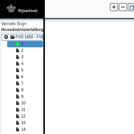
Varnæs Sogn
Hovedministerialbog
FVD 1650 - FVD 1697
1
2
3
4
5
6
7
8
9
10
11
12
13
14