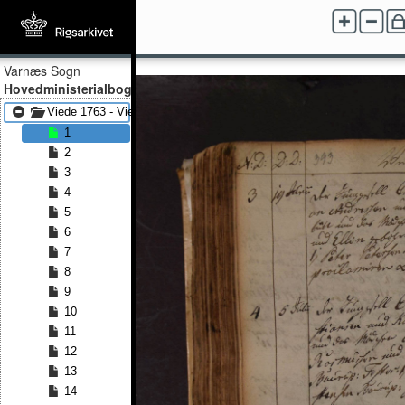
Varnæs Sogn
Hovedministerialbog
Viede 1763 - Viede 1827
1
2
3
4
5
6
7
8
9
10
11
12
13
14