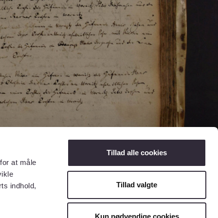
Tillad alle cookies
for at måle
ikle
Tillad valgte
ts indhold,
Kun nødvendige cookies