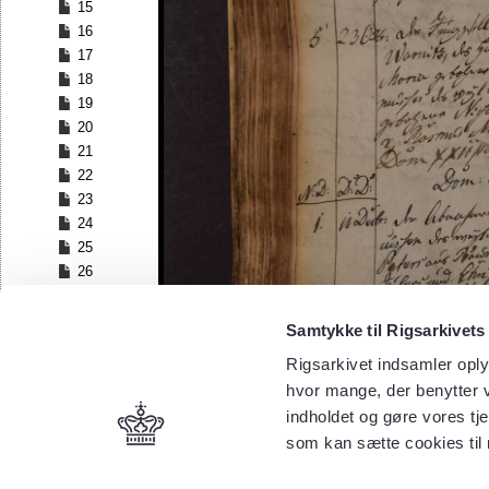
15
16
17
18
19
20
21
22
23
24
25
26
27
28
Samtykke til Rigsarkivets
29
Rigsarkivet indsamler oply
30
hvor mange, der benytter v
31
32
indholdet og gøre vores tj
33
som kan sætte cookies til
34
35