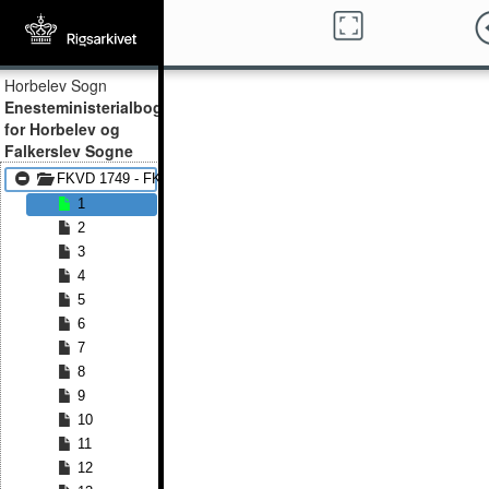
Horbelev Sogn
Enesteministerialbog
for Horbelev og
Falkerslev Sogne
FKVD 1749 - FKVD 1843
1
2
3
4
5
6
7
8
9
10
11
12