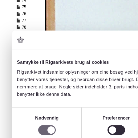
74
75
76
77
78
79
80
81
82
83
Samtykke til Rigsarkivets brug af cookies
84
Rigsarkivet indsamler oplysninger om dine besøg ved hjæ
85
benytter vores tjenester, og hvordan disse bliver brugt.
86
nemmere at bruge. Nogle sider indeholder 3. parts indho
87
benytter ikke denne data.
88
89
90
Samtykkevalg
91
Nødvendig
Præferencer
92
93
94