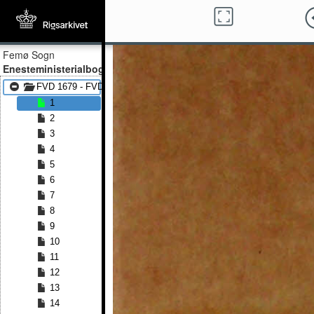
Femø Sogn
Enesteministerialbog
FVD 1679 - FVD 1755
1
2
3
4
5
6
7
8
9
10
11
12
13
14