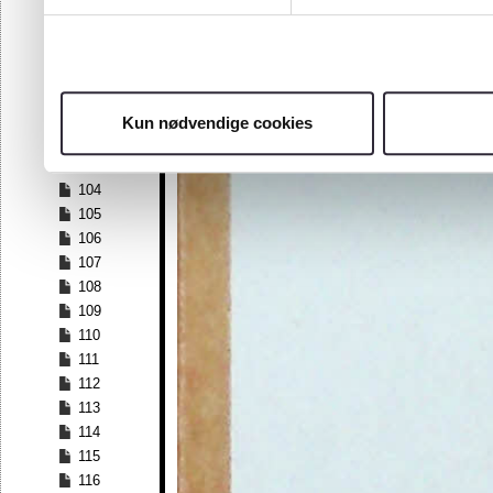
97
98
99
100
101
Kun nødvendige cookies
102
103
104
105
106
107
108
109
110
111
112
113
114
115
116