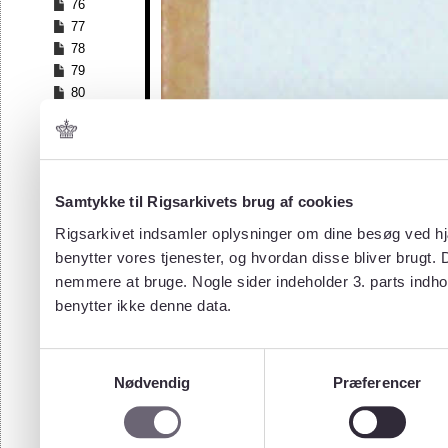
76
77
78
79
80
81
82
83
84
Samtykke til Rigsarkivets brug af cookies
85
86
Rigsarkivet indsamler oplysninger om dine besøg ved hjæ
87
benytter vores tjenester, og hvordan disse bliver brugt.
88
nemmere at bruge. Nogle sider indeholder 3. parts indho
89
benytter ikke denne data.
90
91
92
Samtykkevalg
93
Nødvendig
Præferencer
94
95
96