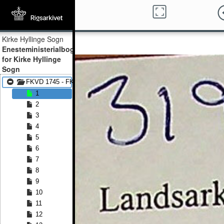
Kirke Hyllinge Sogn
Enesteministerialbog
for Kirke Hyllinge
Sogn
FKVD 1745 - FKVD 1814
1
2
3
4
5
6
7
8
9
10
11
12