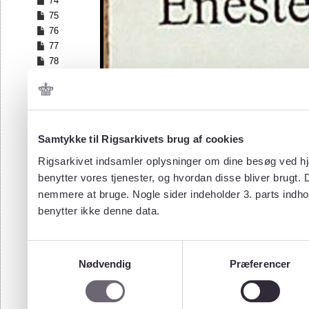
74
75
76
77
78
79
80
81
82
83
Samtykke til Rigsarkivets brug af cookies
84
Rigsarkivet indsamler oplysninger om dine besøg ved hjæ
85
benytter vores tjenester, og hvordan disse bliver brugt.
86
nemmere at bruge. Nogle sider indeholder 3. parts indho
87
benytter ikke denne data.
88
89
90
Samtykkevalg
91
Nødvendig
Præferencer
92
93
94