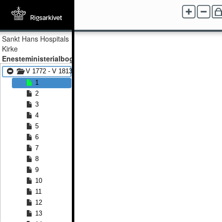
Sankt Hans Hospitals
Kirke
Enesteministerialbog
V 1772 - V 1813
1
2
3
4
5
6
7
8
9
10
11
12
13