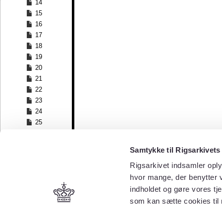
14
15
16
17
18
19
20
21
22
23
24
25
26
27
Samtykke til Rigsarkivets
28
Rigsarkivet indsamler oply
29
30
hvor mange, der benytter v
31
indholdet og gøre vores tj
32
som kan sætte cookies til
33
34