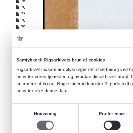
75
76
77
78
79
80
81
82
83
84
Samtykke til Rigsarkivets brug af cookies
85
Rigsarkivet indsamler oplysninger om dine besøg ved hjæ
86
benytter vores tjenester, og hvordan disse bliver brugt.
87
nemmere at bruge. Nogle sider indeholder 3. parts indho
88
benytter ikke denne data.
89
90
91
Samtykkevalg
92
Nødvendig
Præferencer
93
94
95