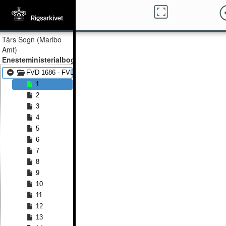
Tårs Sogn (Maribo
Amt)
Enesteministerialbog
FVD 1686 - FVD 1699
1
2
3
4
5
6
7
8
9
10
11
12
13