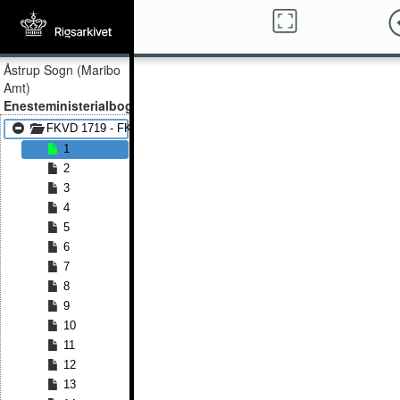
Åstrup Sogn (Maribo
Amt)
Enesteministerialbog
FKVD 1719 - FKVD 1811
1
2
3
4
5
6
7
8
9
10
11
12
13