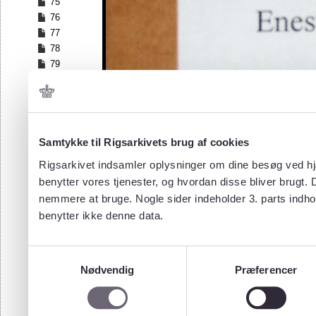
75
76
77
78
79
80
81
82
83
84
Samtykke til Rigsarkivets brug af cookies
85
Rigsarkivet indsamler oplysninger om dine besøg ved hjæ
86
benytter vores tjenester, og hvordan disse bliver brugt.
87
nemmere at bruge. Nogle sider indeholder 3. parts indho
88
benytter ikke denne data.
89
90
91
Samtykkevalg
92
Nødvendig
Præferencer
93
94
95