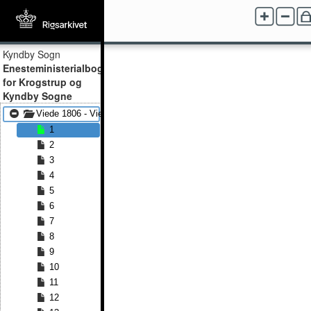
Kyndby Sogn
Enesteministerialbog
for Krogstrup og
Kyndby Sogne
Viede 1806 - Viede 1818
1
2
3
4
5
6
7
8
9
10
11
12