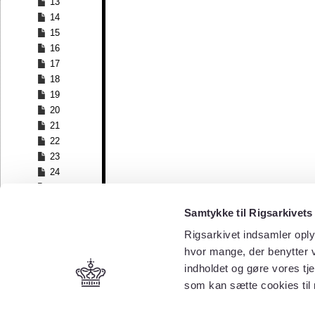
13
14
15
16
17
18
19
20
21
22
23
24
25
26
Samtykke til Rigsarkivets
27
28
Rigsarkivet indsamler oply
29
hvor mange, der benytter v
30
indholdet og gøre vores tj
31
som kan sætte cookies til
32
33