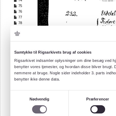
74
75
76
77
78
79
80
81
82
83
Samtykke til Rigsarkivets brug af cookies
84
Rigsarkivet indsamler oplysninger om dine besøg ved hjæ
85
benytter vores tjenester, og hvordan disse bliver brugt.
86
nemmere at bruge. Nogle sider indeholder 3. parts indho
87
benytter ikke denne data.
88
89
90
Samtykkevalg
91
Nødvendig
Præferencer
92
93
94