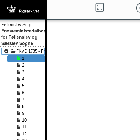
Føllenslev Sogn
Enesteministerialbog
for Føllenslev og
Særslev Sogne
FKVD 1735 - FKVD 1814
1
2
3
4
5
6
7
8
9
10
11
12