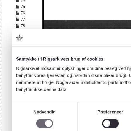
74
75
76
77
78
79
80
81
82
83
Samtykke til Rigsarkivets brug af cookies
84
Rigsarkivet indsamler oplysninger om dine besøg ved hjæ
85
benytter vores tjenester, og hvordan disse bliver brugt.
86
nemmere at bruge. Nogle sider indeholder 3. parts indho
87
benytter ikke denne data.
88
89
90
Samtykkevalg
91
Nødvendig
Præferencer
92
93
94