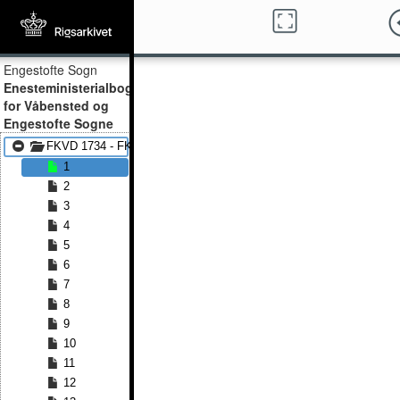
Engestofte Sogn
Enesteministerialbog
for Våbensted og
Engestofte Sogne
FKVD 1734 - FKVD 1784
1
2
3
4
5
6
7
8
9
10
11
12