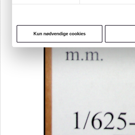
95
96
97
98
Kun nødvendige cookies