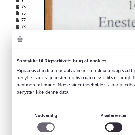
74
75
76
77
78
79
80
81
82
83
Samtykke til Rigsarkivets brug af cookies
84
Rigsarkivet indsamler oplysninger om dine besøg ved hjæ
85
benytter vores tjenester, og hvordan disse bliver brugt.
86
nemmere at bruge. Nogle sider indeholder 3. parts indho
87
benytter ikke denne data.
88
89
90
Samtykkevalg
91
Nødvendig
Præferencer
92
93
94