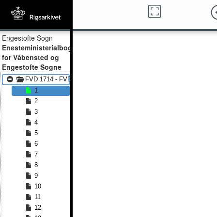
Engestofte Sogn
Enesteministerialbog
for Våbensted og
Engestofte Sogne
FVD 1714 - FVD 1734
1
2
3
4
5
6
7
8
9
10
11
12