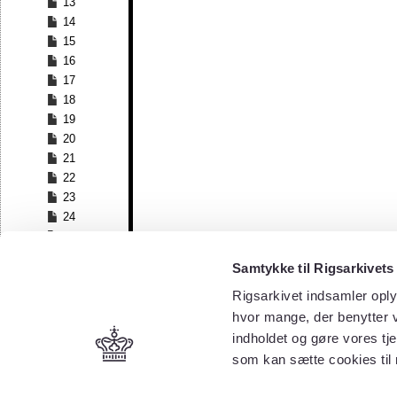
13
14
15
16
17
18
19
20
21
22
23
24
25
26
Samtykke til Rigsarkivets
27
28
Rigsarkivet indsamler oply
29
hvor mange, der benytter v
30
indholdet og gøre vores tj
31
som kan sætte cookies til
32
33