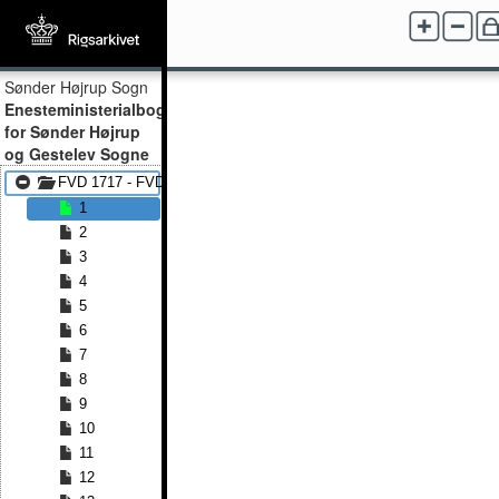
Sønder Højrup Sogn
Enesteministerialbog
for Sønder Højrup
og Gestelev Sogne
FVD 1717 - FVD 1769
1
2
3
4
5
6
7
8
9
10
11
12