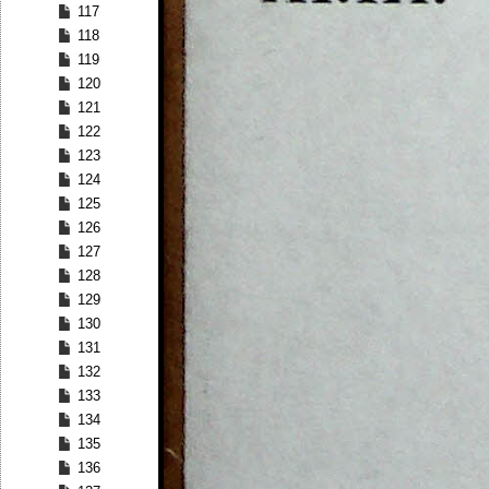
117
118
119
120
121
122
123
124
125
126
127
128
129
130
131
132
133
134
135
136