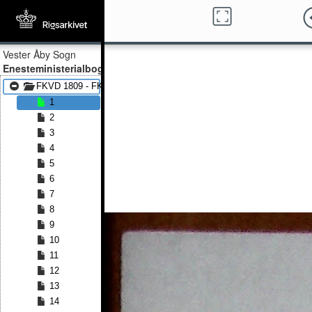
Vester Åby Sogn
Enesteministerialbog
FKVD 1809 - FKVD 1814
1
2
3
4
5
6
7
8
9
10
11
12
13
14