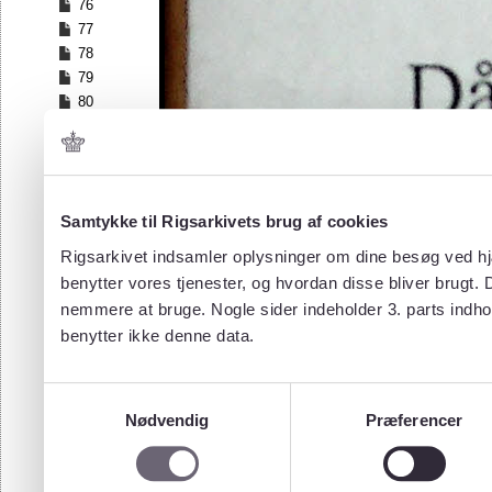
76
77
78
79
80
81
82
83
84
Samtykke til Rigsarkivets brug af cookies
85
86
Rigsarkivet indsamler oplysninger om dine besøg ved hjæ
87
benytter vores tjenester, og hvordan disse bliver brugt.
88
nemmere at bruge. Nogle sider indeholder 3. parts indho
89
benytter ikke denne data.
90
91
92
Samtykkevalg
93
Nødvendig
Præferencer
94
95
96