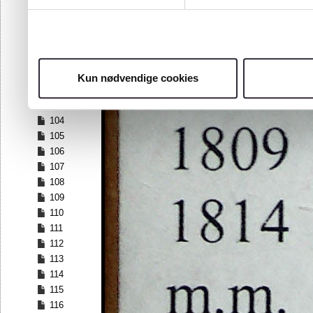
97
98
99
100
101
Kun nødvendige cookies
102
103
104
105
106
107
108
109
110
111
112
113
114
115
116