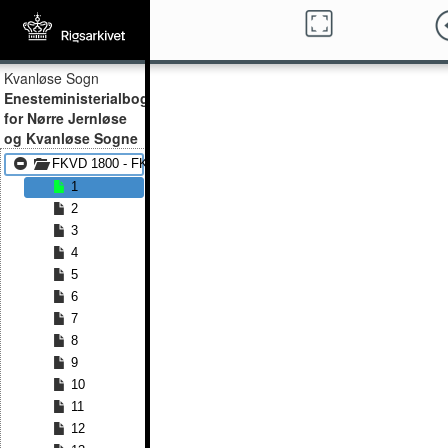
Kvanløse Sogn
Enesteministerialbog
for Nørre Jernløse
og Kvanløse Sogne
FKVD 1800 - FKVD 1814
1
2
3
4
5
6
7
8
9
10
11
12