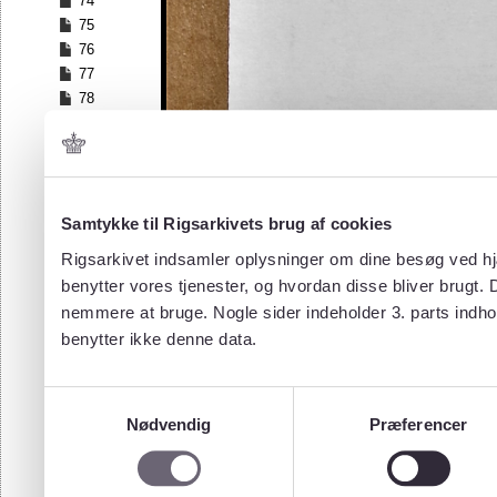
74
75
76
77
78
79
80
81
82
83
Samtykke til Rigsarkivets brug af cookies
84
Rigsarkivet indsamler oplysninger om dine besøg ved hjæ
85
benytter vores tjenester, og hvordan disse bliver brugt.
86
nemmere at bruge. Nogle sider indeholder 3. parts indho
87
benytter ikke denne data.
88
89
90
Samtykkevalg
91
Nødvendig
Præferencer
92
93
94