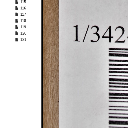
115
116
117
118
119
120
121