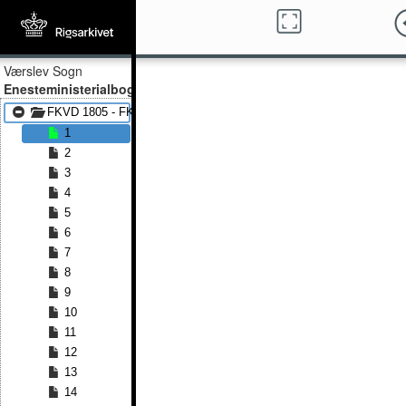
Værslev Sogn
Enesteministerialbog
FKVD 1805 - FKVD 1815
1
2
3
4
5
6
7
8
9
10
11
12
13
14