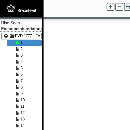
Ulse Sogn
Enesteministerialbog
FVD 1777 - FVD 1814
1
2
3
4
5
6
7
8
9
10
11
12
13
14