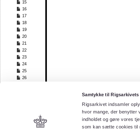
15
16
17
18
19
20
21
22
23
24
25
26
27
28
Samtykke til Rigsarkivets
29
Rigsarkivet indsamler oply
30
hvor mange, der benytter v
31
32
indholdet og gøre vores tj
33
som kan sætte cookies til
34
35