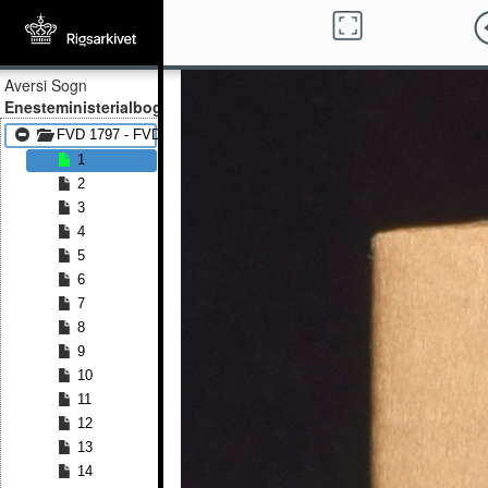
Aversi Sogn
Enesteministerialbog
FVD 1797 - FVD 1814
1
2
3
4
5
6
7
8
9
10
11
12
13
14