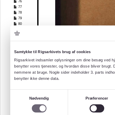
76
77
78
79
80
81
82
83
84
Samtykke til Rigsarkivets brug af cookies
85
86
Rigsarkivet indsamler oplysninger om dine besøg ved hjæ
87
benytter vores tjenester, og hvordan disse bliver brugt.
88
nemmere at bruge. Nogle sider indeholder 3. parts indho
89
benytter ikke denne data.
90
91
92
Samtykkevalg
93
Nødvendig
Præferencer
94
95
96