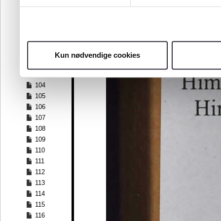
97
98
99
100
101
Kun nødvendige cookies
102
103
104
105
106
107
108
109
110
111
112
113
114
115
116