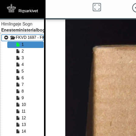
Himlingøje Sogn
Enesteministerialbog
FKVD 1697 - FKVD 1809
1
2
3
4
5
6
7
8
9
10
11
12
13
14