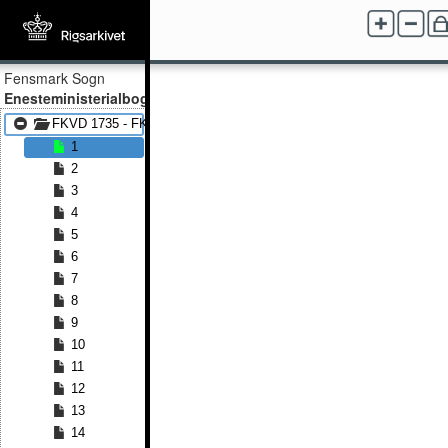
Fensmark Sogn
Enesteministerialbog
FKVD 1735 - FKVD 1814
1
2
3
4
5
6
7
8
9
10
11
12
13
14