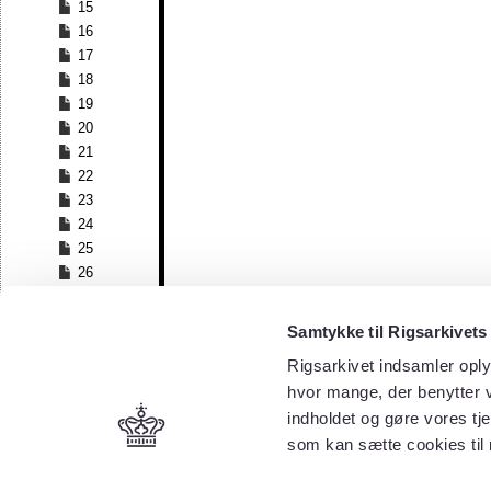
15
16
17
18
19
20
21
22
23
24
25
26
27
28
Samtykke til Rigsarkivets
29
Rigsarkivet indsamler oply
30
hvor mange, der benytter v
31
32
indholdet og gøre vores tj
33
som kan sætte cookies til
34
35