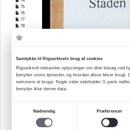
74
75
76
77
78
79
80
81
82
83
Samtykke til Rigsarkivets brug af cookies
84
Rigsarkivet indsamler oplysninger om dine besøg ved hjæ
85
benytter vores tjenester, og hvordan disse bliver brugt.
86
nemmere at bruge. Nogle sider indeholder 3. parts indho
87
benytter ikke denne data.
88
89
90
Samtykkevalg
91
Nødvendig
Præferencer
92
93
94