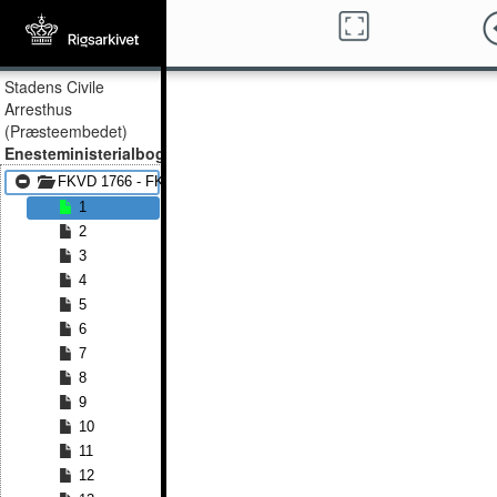
Stadens Civile
Arresthus
(Præsteembedet)
Enesteministerialbog
FKVD 1766 - FKVD 1896
1
2
3
4
5
6
7
8
9
10
11
12