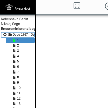
København Sankt
Nikolaj Sogn
Enesteministerialbog
Døde 1767 - Døde 1797
1
2
3
4
5
6
7
8
9
10
11
12
13