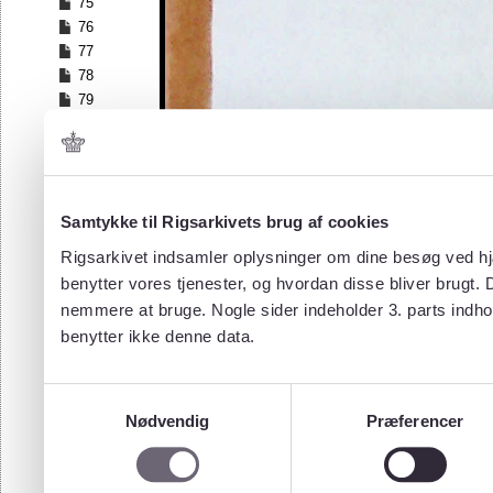
75
76
77
78
79
80
81
82
83
84
Samtykke til Rigsarkivets brug af cookies
85
Rigsarkivet indsamler oplysninger om dine besøg ved hjæ
86
benytter vores tjenester, og hvordan disse bliver brugt.
87
nemmere at bruge. Nogle sider indeholder 3. parts indho
88
benytter ikke denne data.
89
90
91
Samtykkevalg
92
Nødvendig
Præferencer
93
94
95