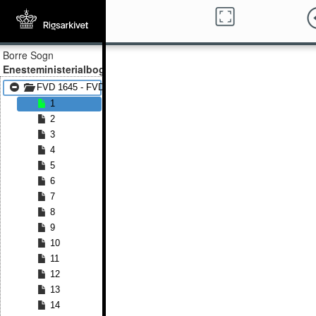
Borre Sogn
Enesteministerialbog
FVD 1645 - FVD 1764
1
2
3
4
5
6
7
8
9
10
11
12
13
14