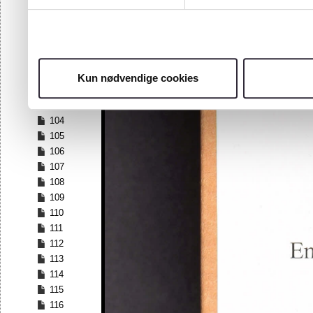
97
98
99
100
101
Kun nødvendige cookies
102
103
104
105
106
107
108
109
110
111
112
113
114
115
116