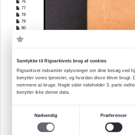
76
77
78
79
80
81
82
83
84
Samtykke til Rigsarkivets brug af cookies
85
86
Rigsarkivet indsamler oplysninger om dine besøg ved hjæ
87
benytter vores tjenester, og hvordan disse bliver brugt.
88
nemmere at bruge. Nogle sider indeholder 3. parts indho
89
benytter ikke denne data.
90
91
92
Samtykkevalg
93
Nødvendig
Præferencer
94
95
96