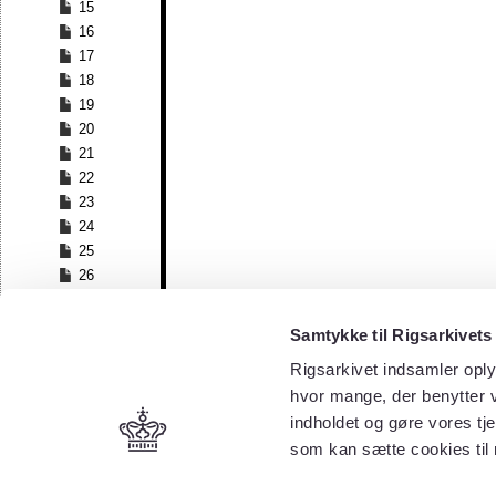
15
16
17
18
19
20
21
22
23
24
25
26
27
28
Samtykke til Rigsarkivets
29
Rigsarkivet indsamler oply
30
hvor mange, der benytter v
31
32
indholdet og gøre vores tj
33
som kan sætte cookies til
34
35