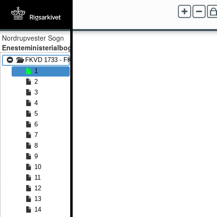
Nordrupvester Sogn
Enesteministerialbog
FKVD 1733 - FKVD 1816
1
2
3
4
5
6
7
8
9
10
11
12
13
14