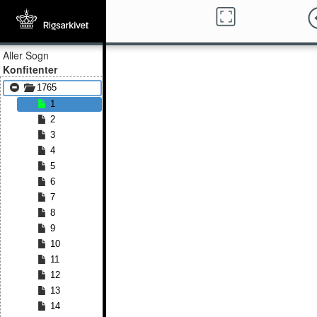
Aller Sogn
Konfitenter
1765
1
2
3
4
5
6
7
8
9
10
11
12
13
14