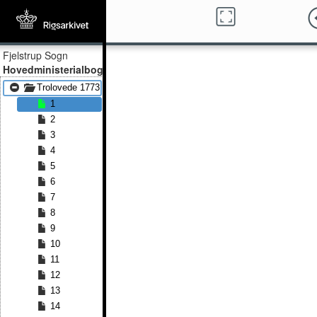
Fjelstrup Sogn
Hovedministerialbog
Trolovede 1773 - Trolovede 1779
1
2
3
4
5
6
7
8
9
10
11
12
13
14