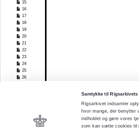
15
16
17
18
19
20
21
22
23
24
25
26
27
28
Samtykke til Rigsarkivets
29
Rigsarkivet indsamler oply
30
hvor mange, der benytter v
31
32
indholdet og gøre vores tj
33
som kan sætte cookies til
34
35