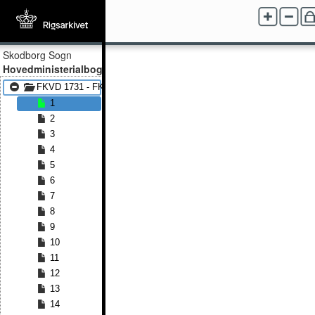
Skodborg Sogn
Hovedministerialbog
FKVD 1731 - FKVD 1763
1
2
3
4
5
6
7
8
9
10
11
12
13
14