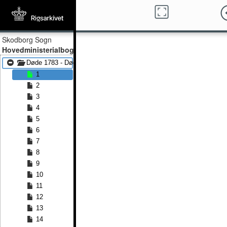
Skodborg Sogn
Hovedministerialbog
Døde 1783 - Døde 1819
1
2
3
4
5
6
7
8
9
10
11
12
13
14