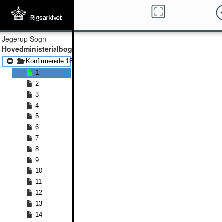
Jegerup Sogn
Hovedministerialbog
Konfirmerede 1801 - Konfirmerede 1833
1
2
3
4
5
6
7
8
9
10
11
12
13
14