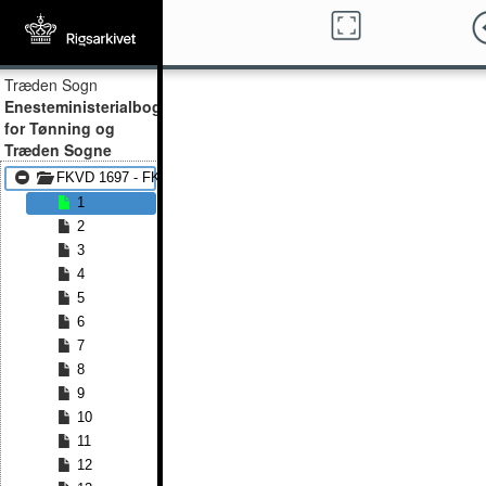
Træden Sogn
Enesteministerialbog
for Tønning og
Træden Sogne
FKVD 1697 - FKVD 1789
1
2
3
4
5
6
7
8
9
10
11
12