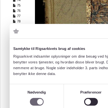
74
75
76
77
78
79
80
81
82
83
Samtykke til Rigsarkivets brug af cookies
84
Rigsarkivet indsamler oplysninger om dine besøg ved hjæ
85
benytter vores tjenester, og hvordan disse bliver brugt.
86
nemmere at bruge. Nogle sider indeholder 3. parts indho
87
benytter ikke denne data.
88
89
90
Samtykkevalg
91
Nødvendig
Præferencer
92
93
94